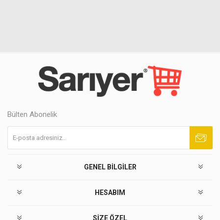
Bülten Abonelik
Abone ol
Abonelikten çık
GENEL BILGILER
HESABIM
SIZE ÖZEL