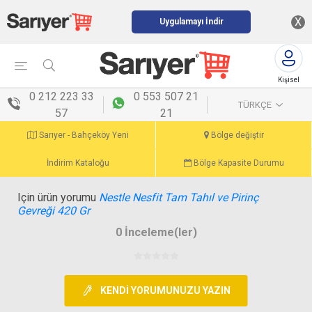
X
Uygulamayı İndir
Kişisel
menü
0 212 223 33
0 553 507 21
TÜRKÇE
57
21
Sarıyer - Bahçeköy Yeni
Bölge değiştir
İndirim Kataloğu
Bölge Kapasite Durumu
Için ürün yorumu
Nestle Nesfit Tam Tahıl ve Pirinç
Gevreği 420 Gr
0 İnceleme(ler)
KENDI YORUMUNUZU YAZIN