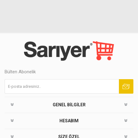
Bülten Abonelik
Abone ol
Abonelikten çık
GENEL BILGILER
HESABIM
SIZE ÖZEL