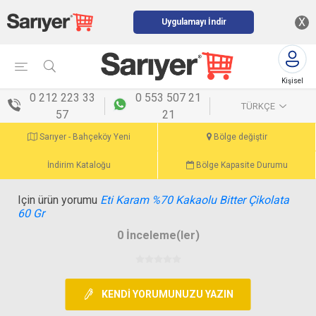
X
Uygulamayı İndir
Kişisel
menü
0 212 223 33
0 553 507 21
TÜRKÇE
57
21
Sarıyer - Bahçeköy Yeni
Bölge değiştir
İndirim Kataloğu
Bölge Kapasite Durumu
Için ürün yorumu
Eti Karam %70 Kakaolu Bitter Çikolata
60 Gr
0 İnceleme(ler)
KENDI YORUMUNUZU YAZIN