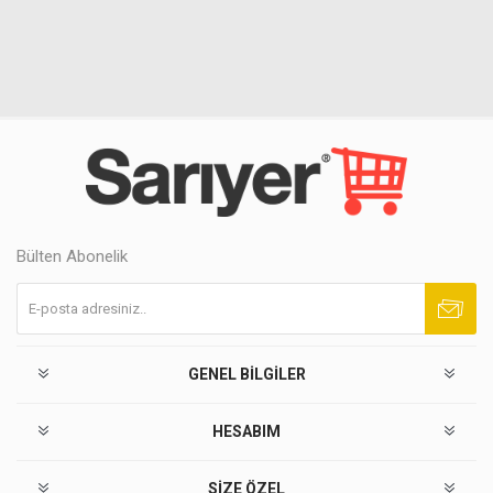
Bülten Abonelik
Abone ol
Abonelikten çık
GENEL BILGILER
HESABIM
SIZE ÖZEL