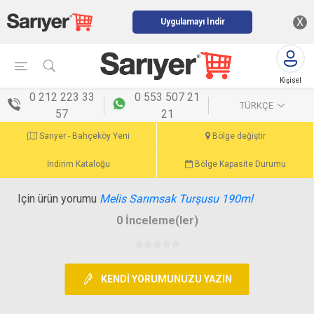
X
Uygulamayı İndir
Kişisel
menü
0 212 223 33
0 553 507 21
TÜRKÇE
57
21
Sarıyer - Bahçeköy Yeni
Bölge değiştir
İndirim Kataloğu
Bölge Kapasite Durumu
Için ürün yorumu
Melis Sarımsak Turşusu 190ml
0 İnceleme(ler)
KENDI YORUMUNUZU YAZIN