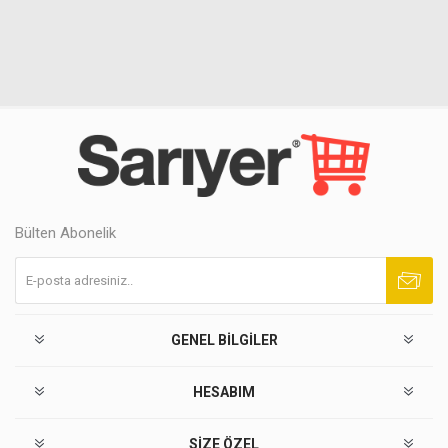
Bülten Abonelik
Abone ol
Abonelikten çık
GENEL BILGILER
HESABIM
SIZE ÖZEL