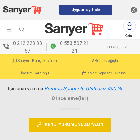
X
Uygulamayı İndir
Kişisel
menü
0 212 223 33
0 553 507 21
TÜRKÇE
57
21
Sarıyer - Bahçeköy Yeni
Bölge değiştir
İndirim Kataloğu
Bölge Kapasite Durumu
Için ürün yorumu
Rummo Spaghetti Glütensiz 400 Gr
0 İnceleme(ler)
KENDI YORUMUNUZU YAZIN