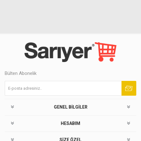
Bülten Abonelik
Abone ol
Abonelikten çık
GENEL BILGILER
HESABIM
SIZE ÖZEL