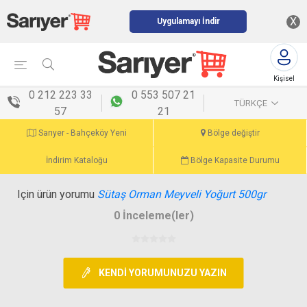
X
Uygulamayı İndir
Kişisel
menü
0 212 223 33
0 553 507 21
TÜRKÇE
57
21
Sarıyer - Bahçeköy Yeni
Bölge değiştir
İndirim Kataloğu
Bölge Kapasite Durumu
Için ürün yorumu
Sütaş Orman Meyveli Yoğurt 500gr
0 İnceleme(ler)
KENDI YORUMUNUZU YAZIN