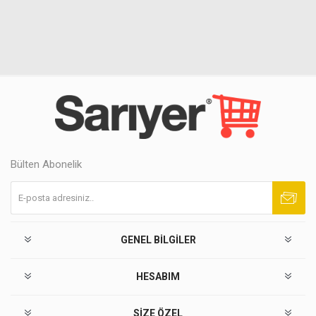
Bülten Abonelik
Abone ol
Abonelikten çık
GENEL BILGILER
HESABIM
SIZE ÖZEL