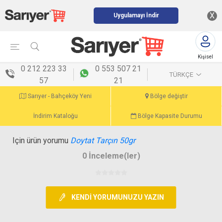
X
Uygulamayı İndir
Kişisel
menü
0 212 223 33
0 553 507 21
TÜRKÇE
57
21
Sarıyer - Bahçeköy Yeni
Bölge değiştir
İndirim Kataloğu
Bölge Kapasite Durumu
Için ürün yorumu
Doytat Tarçın 50gr
0 İnceleme(ler)
KENDI YORUMUNUZU YAZIN