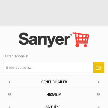
Bülten Abonelik
Abone ol
Abonelikten çık
GENEL BILGILER
HESABIM
SIZE ÖZEL