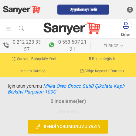
X
Uygulamayı İndir
Kişisel
menü
0 212 223 33
0 553 507 21
TÜRKÇE
57
21
Sarıyer - Bahçeköy Yeni
Bölge değiştir
İndirim Kataloğu
Bölge Kapasite Durumu
Için ürün yorumu
Milka Oreo Choco Sütlü Çikolata Kaplı
Bisküvi Parçaları 100G
0 İnceleme(ler)
KENDI YORUMUNUZU YAZIN