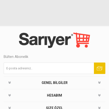
Bülten Abonelik
Abone ol
Abonelikten çık
GENEL BILGILER
HESABIM
SIZE ÖZEL