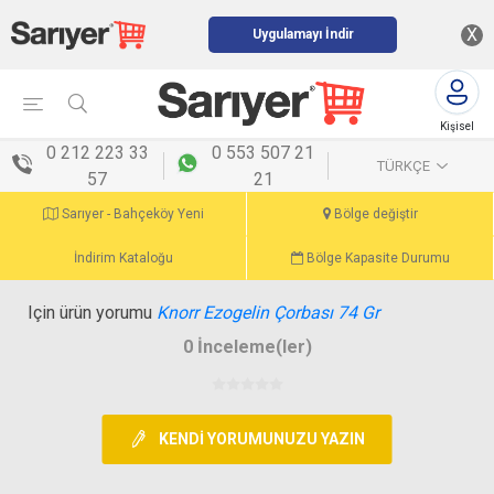
X
Uygulamayı İndir
Kişisel
menü
0 212 223 33
0 553 507 21
TÜRKÇE
57
21
Sarıyer - Bahçeköy Yeni
Bölge değiştir
İndirim Kataloğu
Bölge Kapasite Durumu
Için ürün yorumu
Knorr Ezogelin Çorbası 74 Gr
0 İnceleme(ler)
KENDI YORUMUNUZU YAZIN