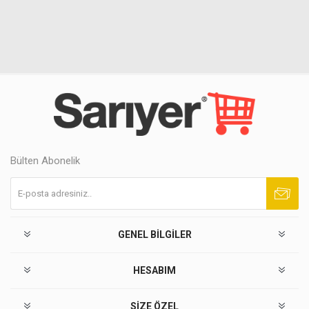
Bülten Abonelik
Abone ol
Abonelikten çık
GENEL BILGILER
HESABIM
SIZE ÖZEL