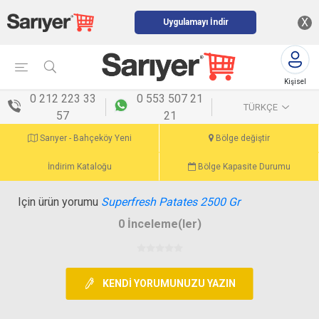
X
Uygulamayı İndir
Kişisel
menü
0 212 223 33
0 553 507 21
TÜRKÇE
57
21
Sarıyer - Bahçeköy Yeni
Bölge değiştir
İndirim Kataloğu
Bölge Kapasite Durumu
Için ürün yorumu
Superfresh Patates 2500 Gr
0 İnceleme(ler)
KENDI YORUMUNUZU YAZIN