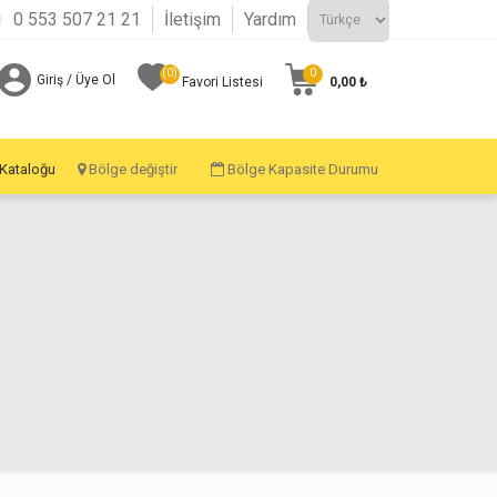
0 553 507 21 21
İletişim
Yardım
(0)
0
Giriş / Üye Ol
0,00 ₺
Favori Listesi
 Kataloğu
Bölge değiştir
Bölge Kapasite Durumu