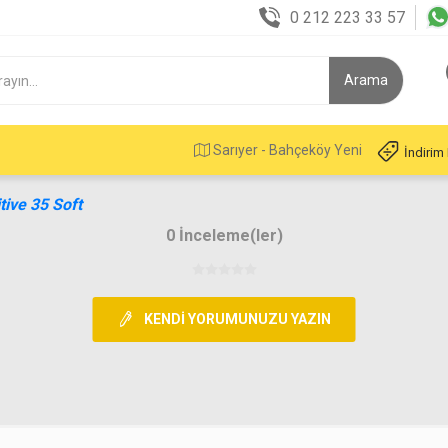
0 212 223 33 57
Sarıyer - Bahçeköy Yeni
İndirim
tive 35 Soft
0 İnceleme(ler)
KENDI YORUMUNUZU YAZIN