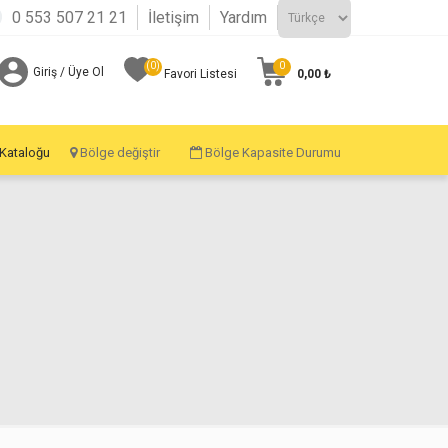
0 553 507 21 21
İletişim
Yardım
(0)
0
Giriş / Üye Ol
0,00 ₺
Favori Listesi
 Kataloğu
Bölge değiştir
Bölge Kapasite Durumu