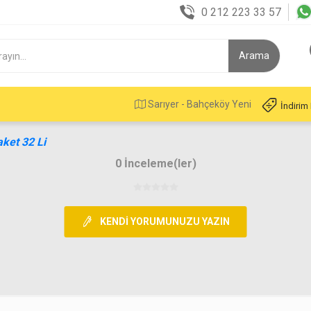
0 212 223 33 57
Sarıyer - Bahçeköy Yeni
İndirim
ket 32 Li
0 İnceleme(ler)
KENDI YORUMUNUZU YAZIN