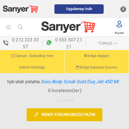
X
Uygulamayı İndir
Kişisel
menü
0 212 223 33
0 553 507 21
TÜRKÇE
57
21
Sarıyer - Bahçeköy Yeni
Bölge değiştir
İndirim Kataloğu
Bölge Kapasite Durumu
Için ürün yorumu
Duru Body Scrub Gold Duş Jeli 450 Ml
0 İnceleme(ler)
KENDI YORUMUNUZU YAZIN