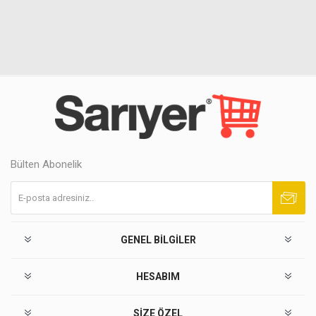
Bülten Abonelik
Abone ol
Abonelikten çık
GENEL BILGILER
HESABIM
SIZE ÖZEL