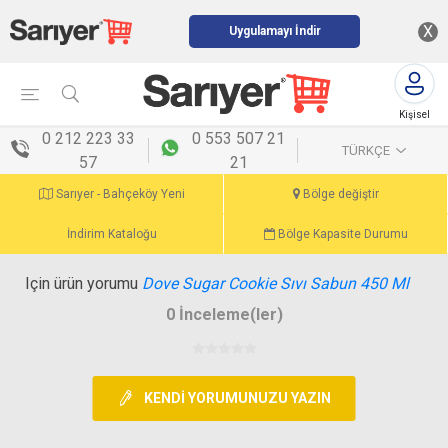
X
Uygulamayı İndir
Kişisel
menü
0 212 223 33
0 553 507 21
TÜRKÇE
57
21
Sarıyer - Bahçeköy Yeni
Bölge değiştir
İndirim Kataloğu
Bölge Kapasite Durumu
Için ürün yorumu
Dove Sugar Cookie Sıvı Sabun 450 Ml
0 İnceleme(ler)
KENDI YORUMUNUZU YAZIN