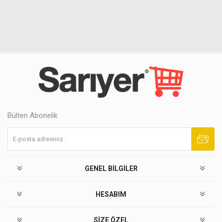
Bülten Abonelik
Abone ol
Abonelikten çık
GENEL BILGILER
HESABIM
SIZE ÖZEL