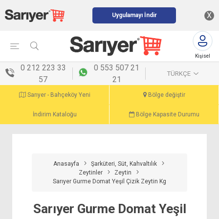
X
Uygulamayı İndir
Kişisel
menü
0 212 223 33
0 553 507 21
TÜRKÇE
57
21
Sarıyer - Bahçeköy Yeni
Bölge değiştir
İndirim Kataloğu
Bölge Kapasite Durumu
Anasayfa
Şarküteri, Süt, Kahvaltılık
Zeytinler
Zeytin
Sarıyer Gurme Domat Yeşil Çizik Zeytin Kg
Sarıyer Gurme Domat Yeşil