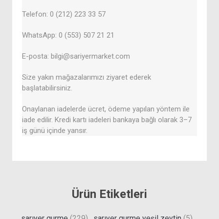
Telefon: 0 (212) 223 33 57
WhatsApp: 0 (553) 507 21 21
E-posta: bilgi@sariyermarket.com
Size yakın mağazalarımızı ziyaret ederek
başlatabilirsiniz.
Onaylanan iadelerde ücret, ödeme yapılan yöntem ile
iade edilir. Kredi kartı iadeleri bankaya bağlı olarak 3–7
iş günü içinde yansır.
Ürün Etiketleri
sarıyer gurme
(229)
,
sarıyer gurme yeşil zeytin
(5)
,