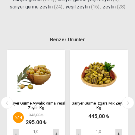
sarıyer gurme zeytin
(24)
,
yeşil zeytin
(16)
,
zeytin
(28)
Benzer Ürünler
n
Sarıyer Gurme Ayvalık Kırma Yeşil
Sarıyer Gurme Izgara Mix Zeytin
Zeytin Kg
Kg
345,00 ₺
445,00 ₺
%
14
295,00 ₺
-
+
-
+