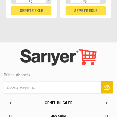
kg
kg
Bülten Abonelik
Abone ol
Abonelikten çık
GENEL BILGILER
HESABIM