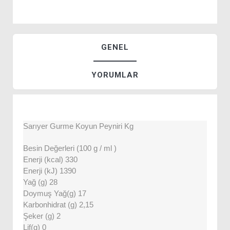
GENEL
YORUMLAR
Sarıyer Gurme Koyun Peyniri Kg
Besin Değerleri (100 g / ml )
Enerji (kcal) 330
Enerji (kJ) 1390
Yağ (g) 28
Doymuş Yağ(g) 17
Karbonhidrat (g) 2,15
Şeker (g) 2
Lif(g) 0