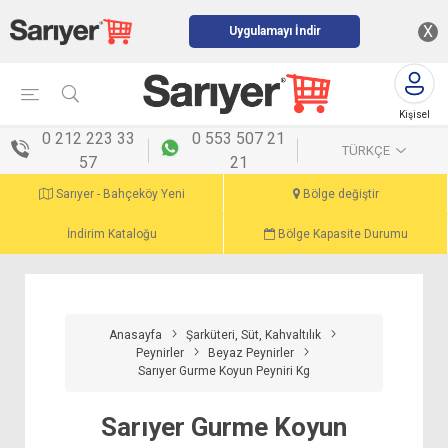
X
Uygulamayı İndir
Kişisel
menü
0 212 223 33
0 553 507 21
TÜRKÇE
57
21
Sarıyer - Bahçeköy Yeni
Bölge değiştir
İndirim Kataloğu
Bölge Kapasite Durumu
Anasayfa
Şarküteri, Süt, Kahvaltılık
Peynirler
Beyaz Peynirler
Sarıyer Gurme Koyun Peyniri Kg
Sarıyer Gurme Koyun