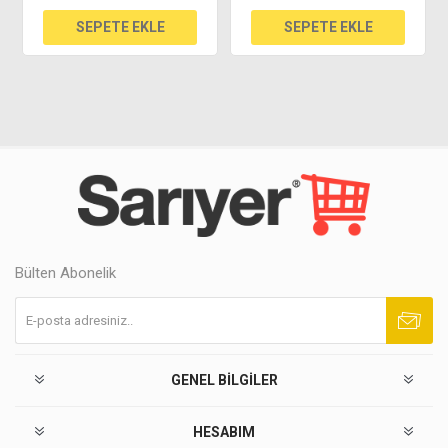
Bülten Abonelik
Abone ol
Abonelikten çık
GENEL BILGILER
HESABIM