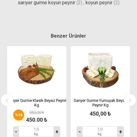
sarıyer gurme koyun peynir
(2)
,
koyun peynir
(2)
Benzer Ürünler
Sarıyer Gurme Klasik Beyaz Peynir
Sarıyer Gurme Yumuşak Beyaz
Kg
Peynir Kg
550,00 ₺
450,00 ₺
%
18
450,00 ₺
-
+
-
+
kg
kg