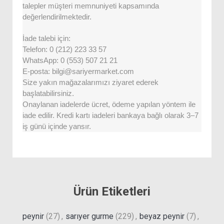
talepler müşteri memnuniyeti kapsamında
değerlendirilmektedir.
İade talebi için:
Telefon: 0 (212) 223 33 57
WhatsApp: 0 (553) 507 21 21
E-posta: bilgi@sariyermarket.com
Size yakın mağazalarımızı ziyaret ederek
başlatabilirsiniz.
Onaylanan iadelerde ücret, ödeme yapılan yöntem ile
iade edilir. Kredi kartı iadeleri bankaya bağlı olarak 3–7
iş günü içinde yansır.
Ürün Etiketleri
peynir
(27)
,
sarıyer gurme
(229)
,
beyaz peynir
(7)
,