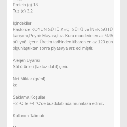
Protein (g) 18
Tuz (g) 3,2
İçindekiler
Pastörize KOYUN SÜTÜ,KEÇİ SÜTÜ ve İNEK SÜTÜ
karışımı,Peynir Mayası,tuz. Kuru maddede en az %45
süt yağı içerir. Üretim tarihinden itibaren en az 120 gün
olgunlaştıktan sonra piyasaya arz edilmiştir.
Alerjen Uyarısı
Süt ürünleri (laktoz dahil)içerir.
Net Miktar (gr/ml)
kg
Saklama Koşulları
+2 ºC ile +4 °C'de buzdolabında muhafaza ediniz.
Kullanım Talimatı