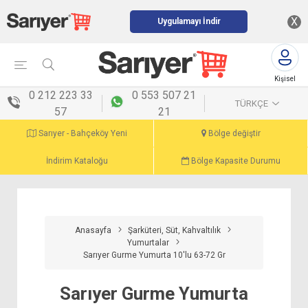
X
Uygulamayı İndir
Kişisel
menü
0 212 223 33
0 553 507 21
TÜRKÇE
57
21
Sarıyer - Bahçeköy Yeni
Bölge değiştir
İndirim Kataloğu
Bölge Kapasite Durumu
Anasayfa
Şarküteri, Süt, Kahvaltılık
Yumurtalar
Sarıyer Gurme Yumurta 10'lu 63-72 Gr
Sarıyer Gurme Yumurta