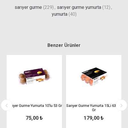
sarıyer gurme
(229)
,
sarıyer gurme yumurta
(12)
,
yumurta
(40)
Benzer Ürünler
n
Sarıyer Gurme Yumurta 10'lu 53 Gr
Sarıyer Gurme Yumurta 15Li 63-72
S
Gr
75,00 ₺
179,00 ₺