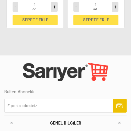
-
+
-
+
ad
ad
Bülten Abonelik
Abone ol
Abonelikten çık
GENEL BILGILER