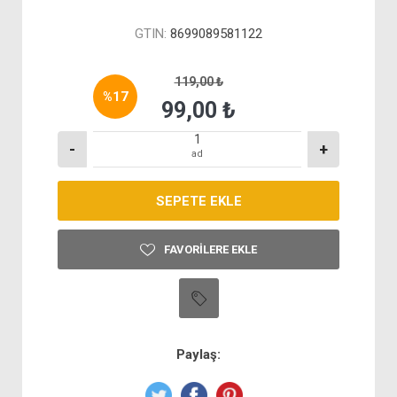
GTIN:
8699089581122
119,00 ₺
%
17
99,00 ₺
-
+
ad
FAVORILERE EKLE
Paylaş: