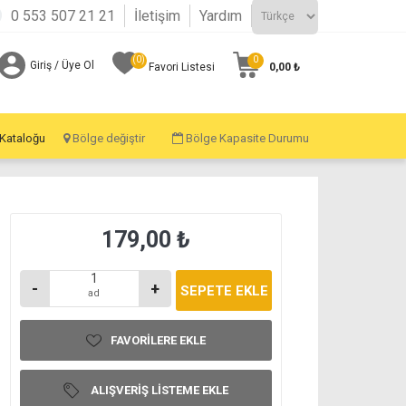
0 553 507 21 21
İletişim
Yardım
(0)
0
Giriş / Üye Ol
0,00 ₺
Favori Listesi
 Kataloğu
Bölge değiştir
Bölge Kapasite Durumu
179,00 ₺
-
+
ad
FAVORILERE EKLE
ALIŞVERIŞ LISTEME EKLE