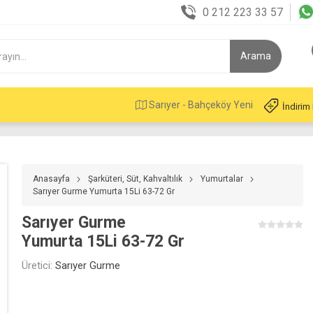
0 212 223 33 57
Sarıyer - Bahçeköy Yeni
İndirim
Anasayfa
Şarküteri, Süt, Kahvaltılık
Yumurtalar
Sarıyer Gurme Yumurta 15Li 63-72 Gr
Sarıyer Gurme
Yumurta 15Li 63-72 Gr
Üretici:
Sarıyer Gurme