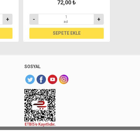
72,00 ₺
+
-
+
-
ad
SOSYAL
 Sarıyer Market. Tüm hakları saklıdır.