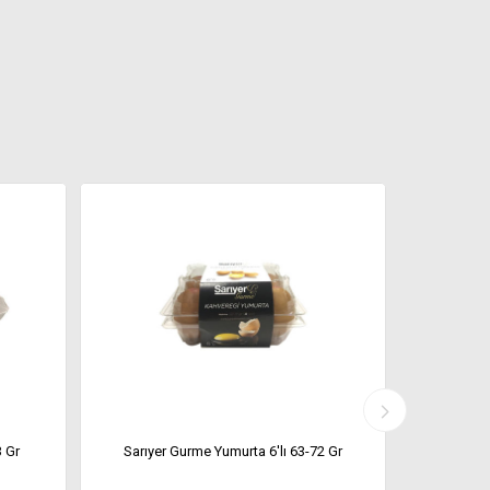
 Gr
Sarıyer Gurme Yumurta 6'lı 63-72 Gr
Sarıyer Gu