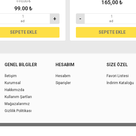
119,00 ₺
165,00 ₺
99,00 ₺
+
-
ad
ad
GENEL BILGILER
HESABIM
SIZE ÖZEL
İletişim
Hesabım
Favori Listesi
Kurumsal
Siparişler
İndirim Kataloğu
Hakkımızda
Kullanım Şartları
Mağazalarımız
Gizlilik Politikası
Copyright © 2026