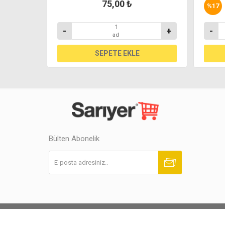
75,00 ₺
%
17
+
-
+
-
ad
Bülten Abonelik
Abone ol
Abonelikten çık
Powered by