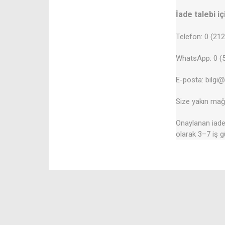
İade talebi iç
Telefon: 0 (21
WhatsApp: 0 (5
E-posta: bilgi
Size yakın mağa
Onaylanan iadel
olarak 3–7 iş g