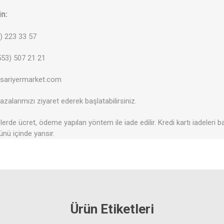
in:
2) 223 33 57
53) 507 21 21
@sariyermarket.com
zalarımızı ziyaret ederek başlatabilirsiniz.
erde ücret, ödeme yapılan yöntem ile iade edilir. Kredi kartı iadeleri b
ünü içinde yansır.
Ürün Etiketleri