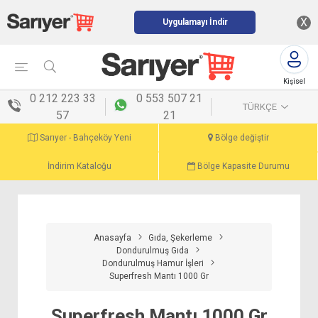
X
Uygulamayı İndir
Kişisel
menü
0 212 223 33
0 553 507 21
TÜRKÇE
57
21
Sarıyer - Bahçeköy Yeni
Bölge değiştir
İndirim Kataloğu
Bölge Kapasite Durumu
Anasayfa
Gıda, Şekerleme
Dondurulmuş Gıda
Dondurulmuş Hamur İşleri
Superfresh Mantı 1000 Gr
Superfresh Mantı 1000 Gr