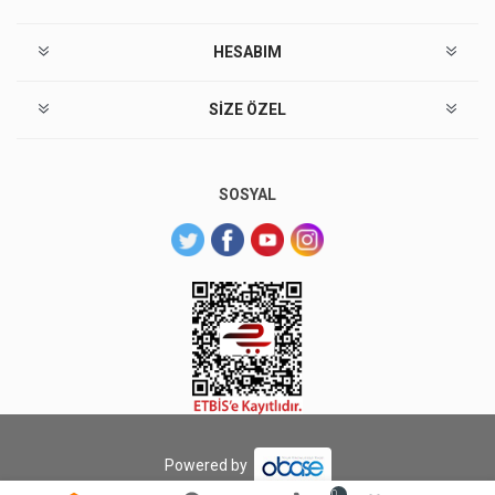
HESABIM
SIZE ÖZEL
SOSYAL
Powered by
0