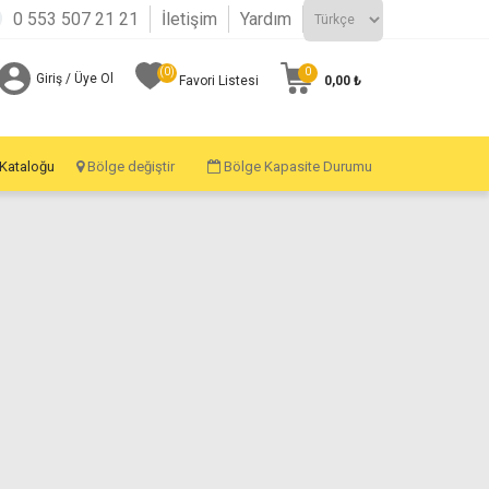
0 553 507 21 21
İletişim
Yardım
(0)
0
Giriş / Üye Ol
0,00 ₺
Favori Listesi
 Kataloğu
Bölge değiştir
Bölge Kapasite Durumu