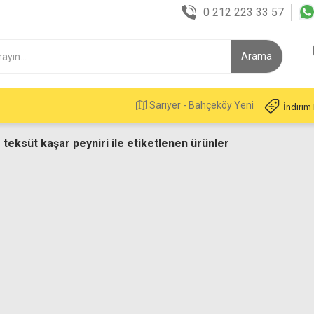
0 212 223 33 57
Sarıyer - Bahçeköy Yeni
İndirim
 teksüt kaşar peyniri ile etiketlenen ürünler