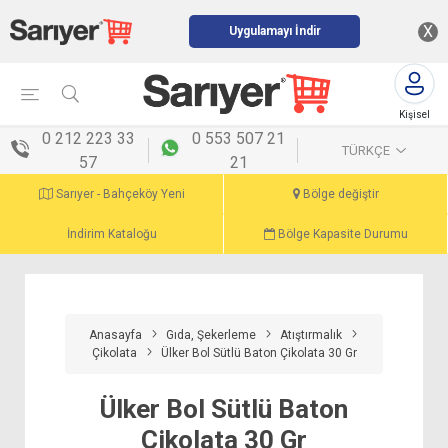
X
Uygulamayı İndir
Kişisel
menü
0 212 223 33
0 553 507 21
TÜRKÇE
57
21
Sarıyer - Bahçeköy Yeni
Bölge değiştir
İndirim Kataloğu
Bölge Kapasite Durumu
Anasayfa
Gıda, Şekerleme
Atıştırmalık
Çikolata
Ülker Bol Sütlü Baton Çikolata 30 Gr
Ülker Bol Sütlü Baton
Çikolata 30 Gr