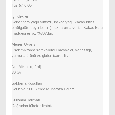
Tuz (g) 0.05
İçindekiler
Şeker, tam yağlı süttozu, kakao yağı, kakao kitlesi,
emülgatör (soya lesitini), tuz, aroma verici. Kakao kuru
maddesi en az %30?dur.
Alerjen Uyarısı
Eser miktarda sert kabuklu meyveler, yer fıstığı,
yumurta ürünü ve gluten içerebilir.
Net Miktar (gr/ml)
30 Gr
Saklama Koşulları
Serin ve Kuru Yerde Muhafaza Ediniz
Kullanım Talimatı
Doğrudan tüketebilirsiniz.