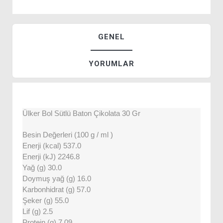
GENEL
YORUMLAR
Ülker Bol Sütlü Baton Çikolata 30 Gr
Besin Değerleri (100 g / ml )
Enerji (kcal) 537.0
Enerji (kJ) 2246.8
Yağ (g) 30.0
Doymuş yağ (g) 16.0
Karbonhidrat (g) 57.0
Şeker (g) 55.0
Lif (g) 2.5
Protein (g) 7.09