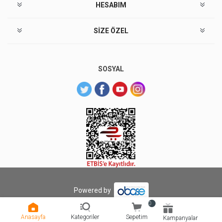
HESABIM
SIZE ÖZEL
SOSYAL
Powered by
Copyright © 2026 Sarıyer Market. Tüm hakları saklıdır.
0
Anasayfa
Kategoriler
Sepetim
Kampanyalar