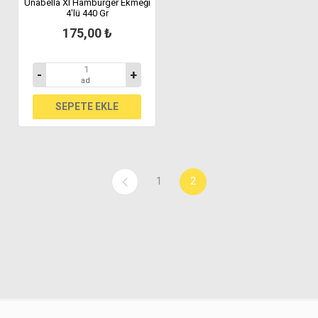
Unabella Xl Hamburger Ekmeği
4'lü 440 Gr
175,00 ₺
-
+
ad
1
2