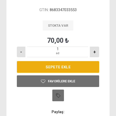
GTIN:
8683347033553
STOKTA VAR
70,00 ₺
-
+
ad
FAVORILERE EKLE
Paylaş: