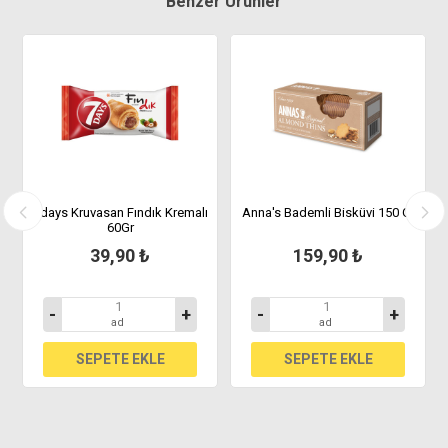
Benzer Ürünler
lı
7days Kruvasan Fındık Kremalı
Anna's Bademli Bisküvi 150 Gr
60Gr
39,90 ₺
159,90 ₺
-
+
-
+
ad
ad