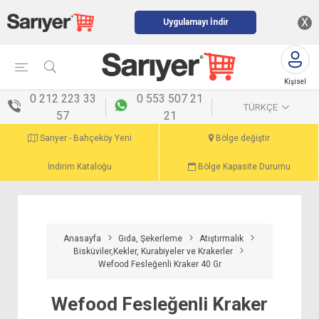
X
Uygulamayı İndir
Kişisel
menü
0 212 223 33
0 553 507 21
TÜRKÇE
57
21
Sarıyer - Bahçeköy Yeni
Bölge değiştir
İndirim Kataloğu
Bölge Kapasite Durumu
Anasayfa
Gıda, Şekerleme
Atıştırmalık
Bisküviler,Kekler, Kurabiyeler ve Krakerler
Wefood Fesleğenli Kraker 40 Gr
Wefood Fesleğenli Kraker