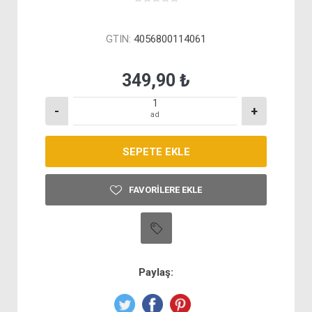
GTIN:
4056800114061
349,90 ₺
-
+
ad
FAVORILERE EKLE
Paylaş: