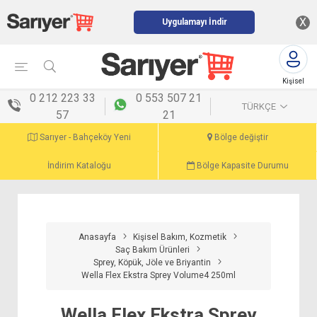
X
Uygulamayı İndir
Kişisel
menü
0 212 223 33
0 553 507 21
TÜRKÇE
57
21
Sarıyer - Bahçeköy Yeni
Bölge değiştir
İndirim Kataloğu
Bölge Kapasite Durumu
Anasayfa
Kişisel Bakım, Kozmetik
Saç Bakım Ürünleri
Sprey, Köpük, Jöle ve Briyantin
Wella Flex Ekstra Sprey Volume4 250ml
Wella Flex Ekstra Sprey