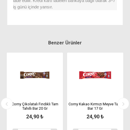
iade edilir. Kredi kartı iadeleri bankaya bağlı olarak 3–7
iş günü içinde yansır.
Benzer Ürünler
35
Corny Çikolatalı Fındıklı Tam
Corny Kakao Kırmızı Meyve Tahıl
Tahıllı Bar 20 Gr
Bar 17 Gr
24,90 ₺
24,90 ₺