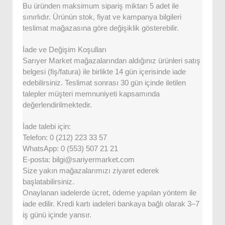
Bu üründen maksimum sipariş miktarı 5 adet ile
sınırlıdır. Ürünün stok, fiyat ve kampanya bilgileri
teslimat mağazasına göre değişiklik gösterebilir.
İade ve Değişim Koşulları
Sarıyer Market mağazalarından aldığınız ürünleri satış
belgesi (fiş/fatura) ile birlikte 14 gün içerisinde iade
edebilirsiniz. Teslimat sonrası 30 gün içinde iletilen
talepler müşteri memnuniyeti kapsamında
değerlendirilmektedir.
İade talebi için:
Telefon: 0 (212) 223 33 57
WhatsApp: 0 (553) 507 21 21
E-posta: bilgi@sariyermarket.com
Size yakın mağazalarımızı ziyaret ederek
başlatabilirsiniz.
Onaylanan iadelerde ücret, ödeme yapılan yöntem ile
iade edilir. Kredi kartı iadeleri bankaya bağlı olarak 3–7
iş günü içinde yansır.