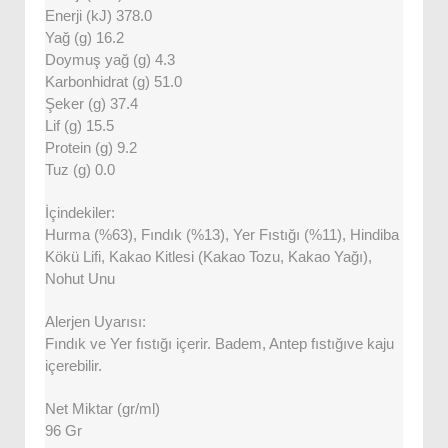
Enerji (kJ) 378.0
Yağ (g) 16.2
Doymuş yağ (g) 4.3
Karbonhidrat (g) 51.0
Şeker (g) 37.4
Lif (g) 15.5
Protein (g) 9.2
Tuz (g) 0.0
İçindekiler:
Hurma (%63), Fındık (%13), Yer Fıstığı (%11), Hindiba
Kökü Lifi, Kakao Kitlesi (Kakao Tozu, Kakao Yağı),
Nohut Unu
Alerjen Uyarısı:
Fındık ve Yer fıstığı içerir. Badem, Antep fıstığıve kaju
içerebilir.
Net Miktar (gr/ml)
96 Gr