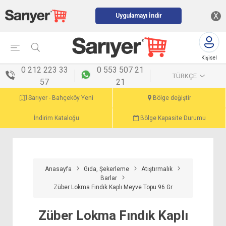
X
Uygulamayı İndir
Kişisel
menü
0 212 223 33
0 553 507 21
TÜRKÇE
57
21
Sarıyer - Bahçeköy Yeni
Bölge değiştir
İndirim Kataloğu
Bölge Kapasite Durumu
Anasayfa
Gıda, Şekerleme
Atıştırmalık
Barlar
Züber Lokma Fındık Kaplı Meyve Topu 96 Gr
Züber Lokma Fındık Kaplı