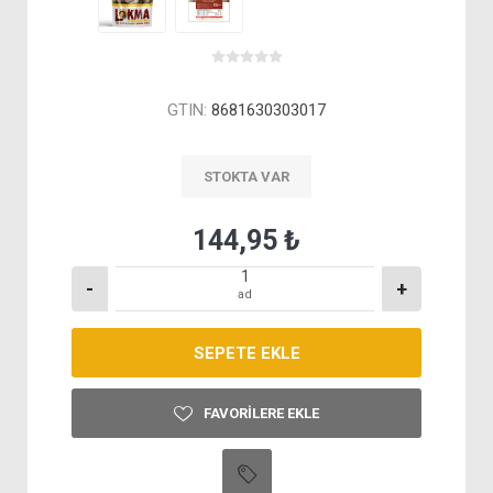
GTIN:
8681630303017
STOKTA VAR
144,95 ₺
-
+
ad
FAVORILERE EKLE