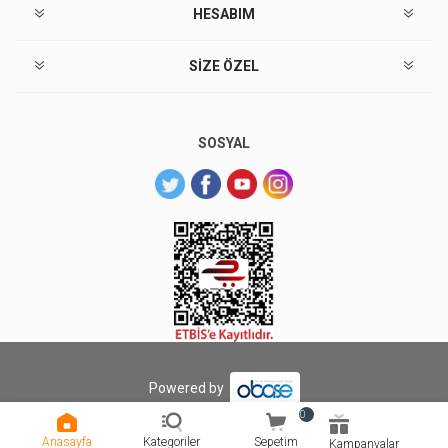
HESABIM
SIZE ÖZEL
SOSYAL
Powered by
Copyright © 2026 Sarıyer Market. Tüm hakları saklıdır.
0
Anasayfa
Kategoriler
Sepetim
Kampanyalar