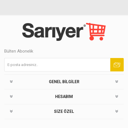
Bülten Abonelik
Abone ol
Abonelikten çık
GENEL BILGILER
HESABIM
SIZE ÖZEL