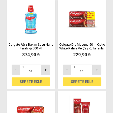
Colgate Ağız Bakım Suyu Nane
Colgate Diş Macunu 50ml Optic
Ferahlığı 500 Ml
White Kahve Ve Çay Kullananlar
için 2li
374,90 ₺
229,90 ₺
-
+
-
+
ad
ad