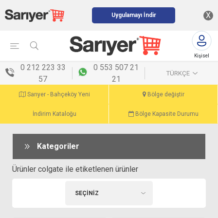
X
Uygulamayı İndir
Kişisel
menü
0 212 223 33
0 553 507 21
TÜRKÇE
57
21
Sarıyer - Bahçeköy Yeni
Bölge değiştir
İndirim Kataloğu
Bölge Kapasite Durumu
Kategoriler
Ürünler colgate ile etiketlenen ürünler