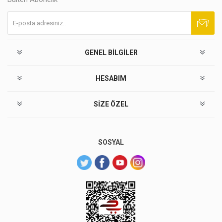
Abone ol
Abonelikten çık
GENEL BILGILER
HESABIM
SIZE ÖZEL
SOSYAL