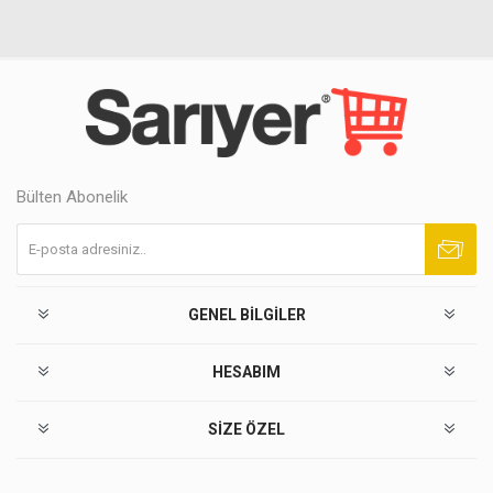
Bülten Abonelik
Abone ol
Abonelikten çık
GENEL BILGILER
HESABIM
SIZE ÖZEL