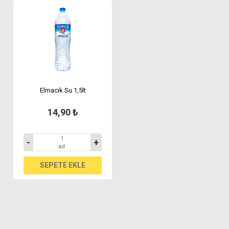
Elmacık Su 1,5lt
14,90 ₺
-
+
ad