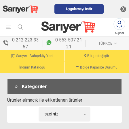
X
Uygulamayı İndir
Kişisel
menü
0 212 223 33
0 553 507 21
TÜRKÇE
57
21
Sarıyer - Bahçeköy Yeni
Bölge değiştir
İndirim Kataloğu
Bölge Kapasite Durumu
Kategoriler
Ürünler elmacık ile etiketlenen ürünler