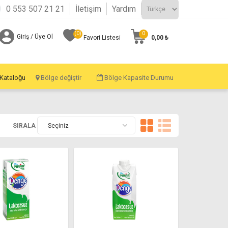
0 553 507 21 21
İletişim
Yardım
(0)
0
Giriş / Üye Ol
0,00 ₺
Favori Listesi
 Kataloğu
Bölge değiştir
Bölge Kapasite Durumu
SIRALA