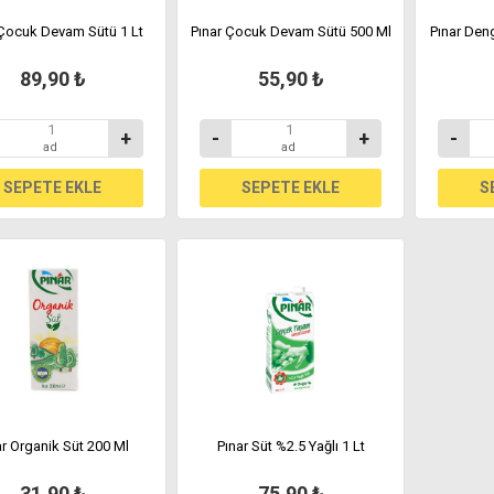
 Çocuk Devam Sütü 1 Lt
Pınar Çocuk Devam Sütü 500 Ml
Pınar Den
89,90 ₺
55,90 ₺
+
-
+
-
ad
ad
ar Organik Süt 200 Ml
Pınar Süt %2.5 Yağlı 1 Lt
31,90 ₺
75,90 ₺