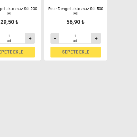
ge Laktozsuz Süt 200
Pınar Denge Laktozsuz Süt 500
Ml
Ml
29,50 ₺
56,90 ₺
+
-
+
ad
ad