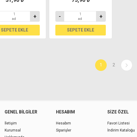
+
-
+
ad
ad
1
2
GENEL BILGILER
HESABIM
SIZE ÖZEL
İletişim
Hesabım
Favori Listesi
Kurumsal
Siparişler
İndirim Kataloğu