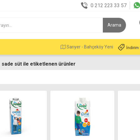
0 212 223 33 57
Sarıyer - Bahçeköy Yeni
İndirim
 sade süt ile etiketlenen ürünler